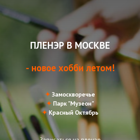
ПЛЕНЭР В МОСКВЕ
- новое хобби летом!
✦
Замоскворечье
✦
Парк "Музеон"
✦
Красный Октябрь
Записаться на пленэр