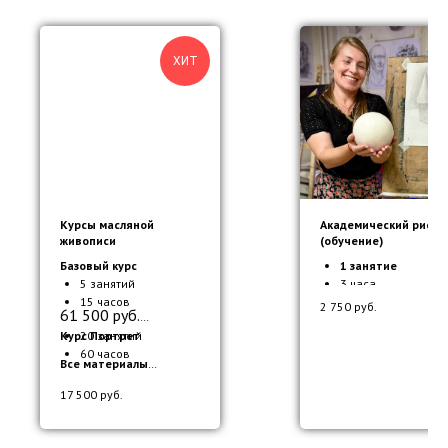
ХИТ
Курсы масляной
Академический рисун
живописи
(обучение)
Базовый курс
1 занятие
5 занятий
3 часа
15 часов
Все материалы
2 750
руб.
61 500 руб.
включены
Курс Портрет
20 занятий
60 часов
Все материалы
включены
17 500
руб.