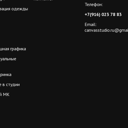
Телефон:
зация одежды
+7(916) 023 78 83
Email:
ь
canvasstudio.ru@gmai
шная графика
уальные
еринка
 в студии
й МК