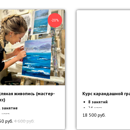
-20%
ляная живопись (мастер-
Курс карандашной гр
сс)
8 занятий
1 занятие
24 часа
3 часа
Все материалы включе
18 500
руб.
Все материалы включены
50
руб.
4 600
руб.