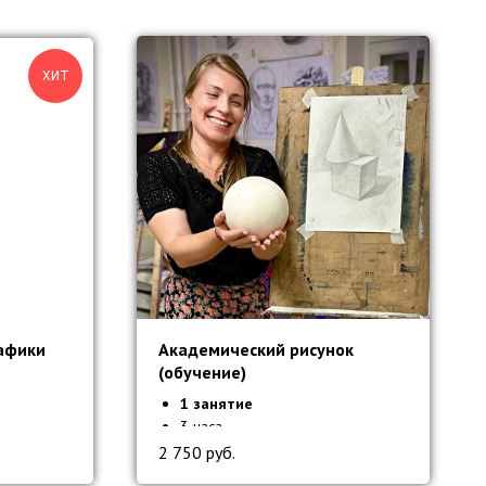
ХИТ
афики
Академический рисунок
(обучение)
1 занятие
ны
3 часа
Все материалы включены
2 750
руб.