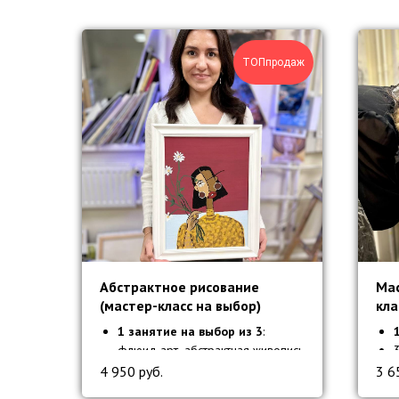
TOПпродаж
Абстрактное рисование
Мас
(мастер-класс на выбор)
кла
1 занятие на выбор из 3
:
флюид арт, абстрактная живопись
маслом или интерьерная
4 950
руб.
3 6
живопись