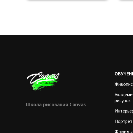
2-3 часа
Все материалы включены
ОБУЧЕН
Живопис
Академи
рисунок
Школа рисования Сanvas
Интерье
Портрет
Флюид-