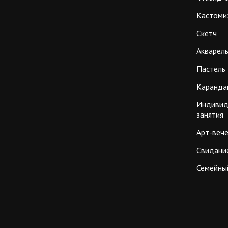
Кастоми
Скетч
Акварел
Пастель
Каранда
Индивид
занятия
Арт-веч
Свидание
Семейны