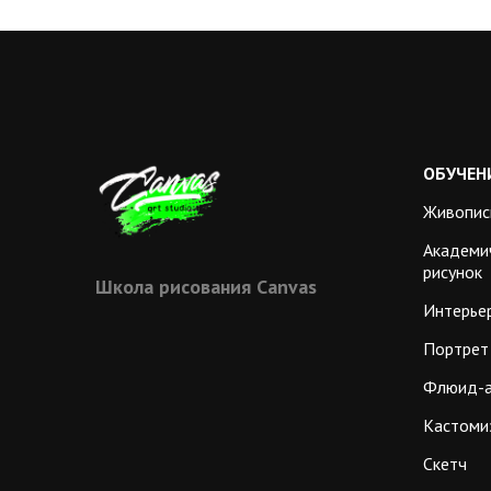
ОБУЧЕН
Живопис
Академи
рисунок
Школа рисования Сanvas
Интерье
Портрет
Флюид-
Кастоми
Скетч