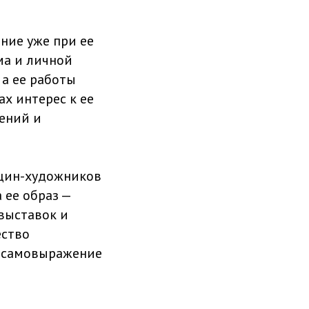
ние уже при ее
ма и личной
 а ее работы
х интерес к ее
жений и
нщин-художников
 ее образ —
выставок и
ество
а самовыражение