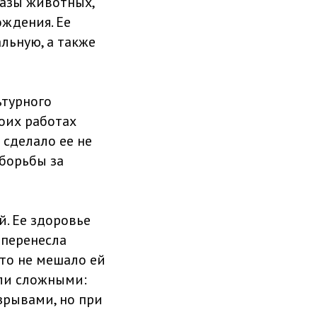
разы животных,
ождения. Ее
льную, а также
ьтурного
оих работах
сделало ее не
борьбы за
. Ее здоровье
 перенесла
то не мешало ей
ыли сложными:
зрывами, но при