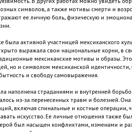
язвимость. В других работах можно увидеть об
иозных символов, а также мотивы смерти и возр
тражают ее личную боль, физическую и эмоциона
зни.
е была активной участницей мексиканского кул
ткрыто выражала свои национальные корни, в св
адиционные мексиканские мотивы и образы. Это 
ей, но и символом мексиканской идентичности, 
бытность и свободу самовыражения.
а наполнена страданиями и внутренней борьбой
алось из-за перенесенных травм и болезней. Она
ций, включая спинальные и костные операции, ч
авать искусство. Ее личные отношения также б
верой был насыщен конфликтами, изменами и ра