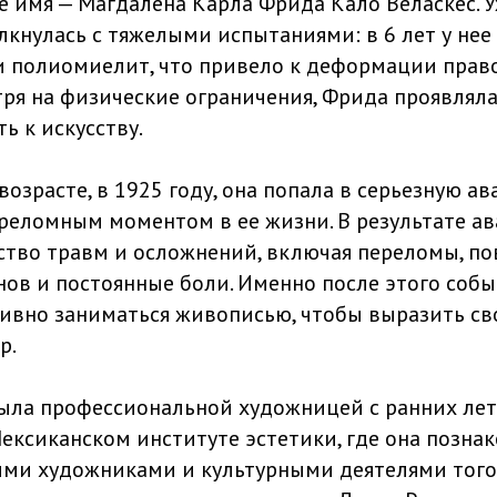
ое имя — Магдалена Карла Фрида Кало Веласкес. 
лкнулась с тяжелыми испытаниями: в 6 лет у нее
 полиомиелит, что привело к деформации право
ря на физические ограничения, Фрида проявлял
ть к искусству.
озрасте, в 1925 году, она попала в серьезную а
ереломным моментом в ее жизни. В результате ав
тво травм и осложнений, включая переломы, п
нов и постоянные боли. Именно после этого соб
тивно заниматься живописью, чтобы выразить с
р.
ыла профессиональной художницей с ранних лет.
ексиканском институте эстетики, где она познак
ми художниками и культурными деятелями того