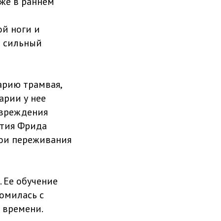
Уже в раннем
й ноги и
а сильный
варию трамвая,
арии у нее
овреждения
ытия Фрида
вои переживания
 Ее обучение
омилась с
 времени.