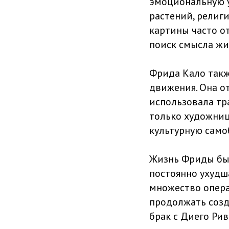
эмоциональную у
растений, религ
картины часто о
поиск смысла жи
Фрида Кало такж
движения. Она о
использовала тр
только художниц
культурную само
Жизнь Фриды был
постоянно ухудш
множество опера
продолжать созд
брак с Диего Ри