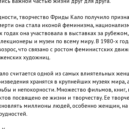
лись важной частью жизни друг для друга.
дности, творчество Фриды Кало получило призна
смерти она стала иконой феминизма, национализ
х годах она участвовала в выставках за рубежом,
екционеры и музеи по всему миру. В 1980-х года
 возрос, что связано с ростом феминистских дви
женских художниц.
ало считается одной из самых влиятельных же
оизведения хранятся в крупнейших музеях мира, а
рьбы и непокорности. Множество фильмов, книг, 
ктов посвящено ее жизни и творчеству. Ее творч
хновлять миллионы людей, особенно женщин, н
рудностей.