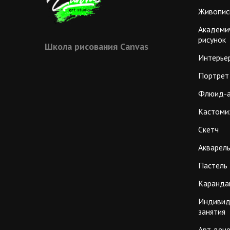
Живопис
Академи
рисунок
Школа рисования Сanvas
Интерье
Портрет
Флюид-
Кастоми
Скетч
Акварел
Пастель
Каранда
Индивид
занятия
Арт-веч