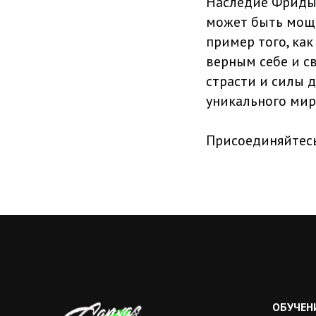
Наследие Фриды К
может быть мощн
пример того, ка
верным себе и с
страсти и силы д
уникального мир
Присоединяйтесь
ОБУЧЕН