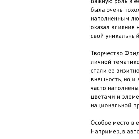
Важную роль в ее
была очень похо
наполненным лю
оказал влияние 
свой уникальный
Творчество Фрид
личной тематико
стали ее визитно
внешность, но и 
часто наполнен
цветами и элеме
национальной пр
Особое место в 
Например, в авт