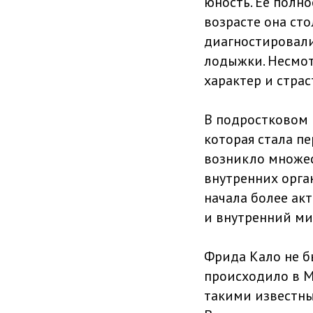
юность. Ее полн
возрасте она сто
диагностировали
лодыжки. Несмот
характер и страс
В подростковом в
которая стала п
возникло множес
внутренних орга
начала более ак
и внутренний ми
Фрида Кало не б
происходило в М
такими известны