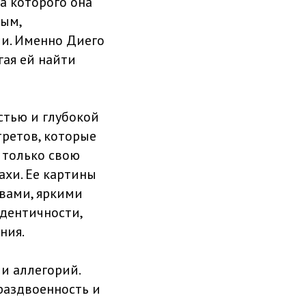
а которого она
ным,
и. Именно Диего
гая ей найти
стью и глубокой
третов, которые
е только свою
ахи. Ее картины
вами, яркими
дентичности,
ния.
и аллегорий.
раздвоенность и