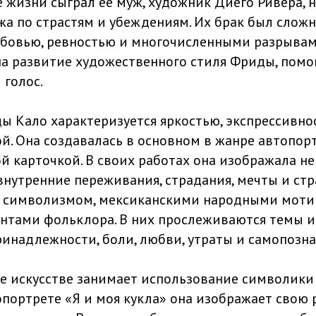
 жизни сыграл ее муж, художник Диего Ривера, н
жа по страстям и убеждениям. Их брак был слож
бовью, ревностью и многочисленными разрывам
на развитие художественного стиля Фриды, помо
 голос.
ы Кало характеризуется яркостью, экспрессивно
й. Она создавалась в основном в жанре автопор
й карточкой. В своих работах она изображала н
внутренние переживания, страдания, мечты и стр
ы символизмом, мексиканскими народными моти
нтами фольклора. В них прослеживаются темы и
инадлежности, боли, любви, утраты и самопозна
ее искусстве занимает использование символики 
опортрете «Я и моя кукла» она изображает свою 